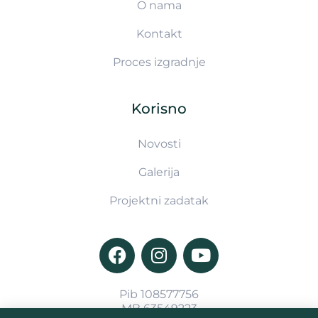
O nama
Kontakt
Proces izgradnje
Korisno
Novosti
Galerija
Projektni zadatak
Pib 108577756
MB 63549223