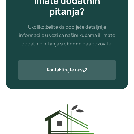
Imate dodatnih
pitanja?
Ukoliko želite da dobijete detaljnije
informacije u vezi sa našim kućama ili imate
dodatnih pitanja slobodno nas pozovite.
Kontaktirajte nas