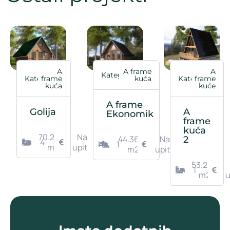
A
A frame
A
Kategorija
Kategorija
frame
kuća
Kategorija
frame
kuća
kuće
A frame
Golija
A
Ekonomik
frame
kuća
70.28
Na
44.36
Na
2
4
1
m2
upit
m2
upit
53.21
1
m2
u