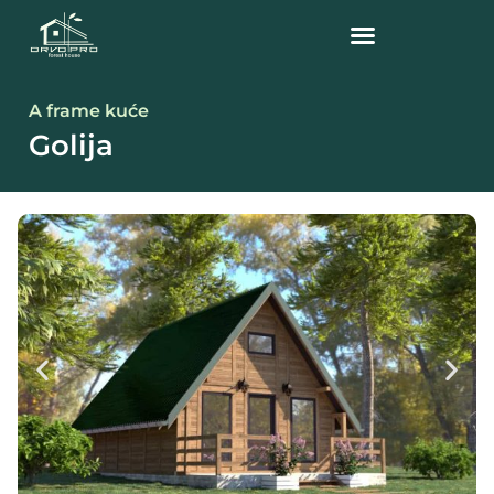
A frame kuće
Golija