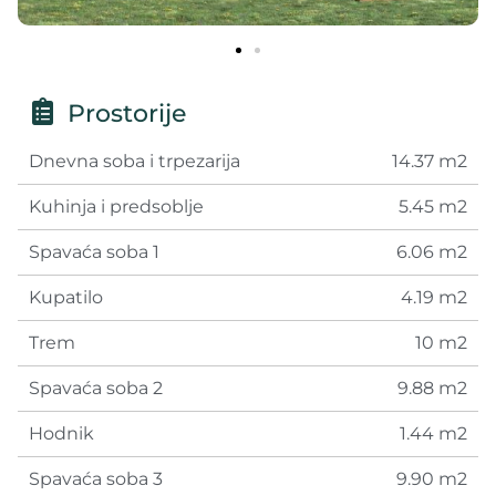
Prostorije
Dnevna soba i trpezarija
14.37 m2
Kuhinja i predsoblje
5.45 m2
Spavaća soba 1
6.06 m2
Kupatilo
4.19 m2
Trem
10 m2
Spavaća soba 2
9.88 m2
Hodnik
1.44 m2
Spavaća soba 3
9.90 m2