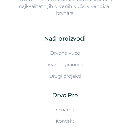
najkvalitetnijih drvenih kuća, vikendica i
brvnara.
Naši proizvodi
Drvene kuće
Drvene igraonice
Drugi projekti
Drvo Pro
O nama
Kontakt