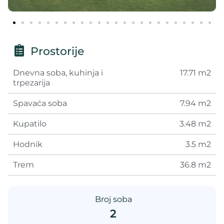
Prostorije
Dnevna soba, kuhinja i
17.71 m2
trpezarija
Spavaća soba
7.94 m2
Kupatilo
3.48 m2
Hodnik
3.5 m2
Trem
36.8 m2
Broj soba
2