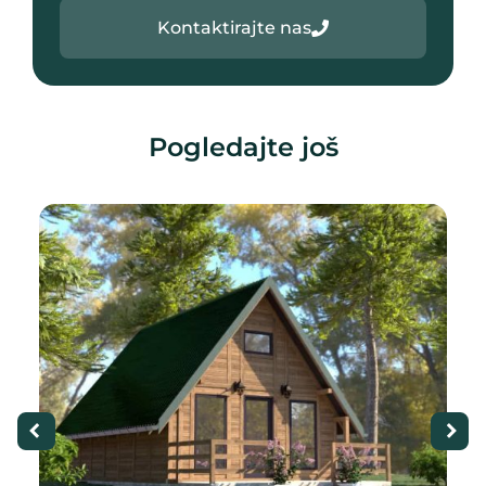
Kontaktirajte nas
Pogledajte još
Kategorija
A frame Ekono
1
44.36 m