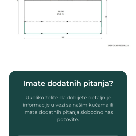
Imate dodatnih pitanja?
Ukoliko želite da dobijete detaljnije
informacije u vezi sa našim kućama ili
imate dodatnih pitanja slobodno nas
pozovite.