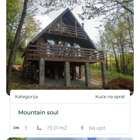
Kategorija
Kuće na sprat
Mountain soul
3
79.01 m2
Na upit