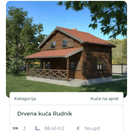
Kategorija
Kuće na sprat
Drvena kuća Rudnik
3
88.46 m2
Na upit