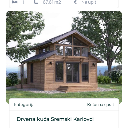
1
67.61 m2
Na upit
Kategorija
Kuće na sprat
Drvena kuća Sremski Karlovci