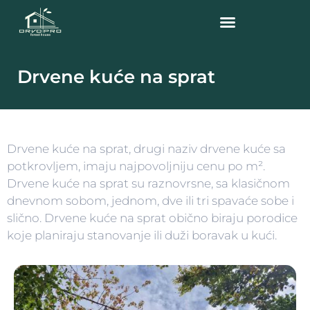
Drvene kuće na sprat
Drvene kuće na sprat, drugi naziv drvene kuće sa
potkrovljem, imaju najpovoljniju cenu po m².
Drvene kuće na sprat su raznovrsne, sa klasičnom
dnevnom sobom, jednom, dve ili tri spavaće sobe i
slično. Drvene kuće na sprat obično biraju porodice
koje planiraju stanovanje ili duži boravak u kući.