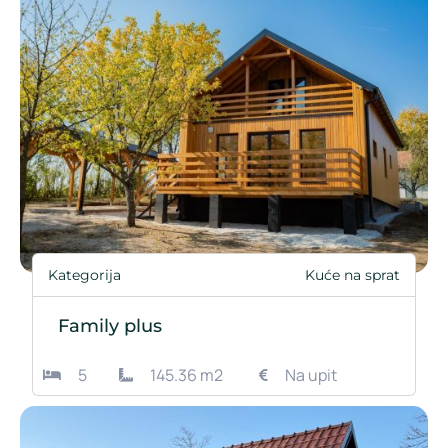
Kategorija
Kuće na sprat
Family plus
5
145.36 m2
Na upit