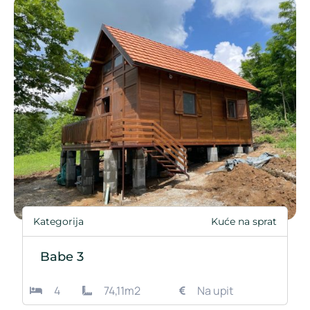
Kategorija
Kuće na sprat
Babe 3
4
74,11m2
Na upit