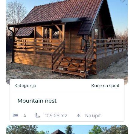
Kategorija
Kuće na sprat
Mountain nest
4
109.29 m2
Na upit