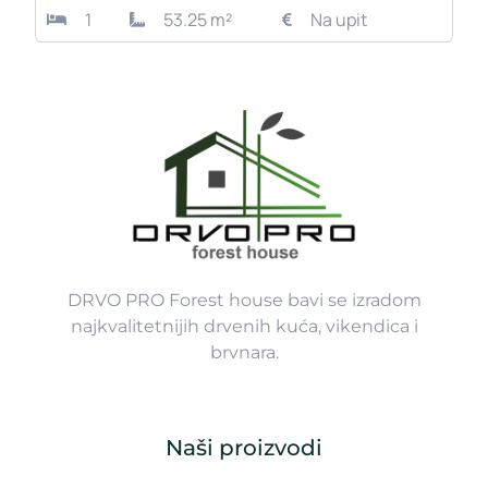
1
53.25 m²
Na upit
DRVO PRO Forest house bavi se izradom
najkvalitetnijih drvenih kuća, vikendica i
brvnara.
Naši proizvodi