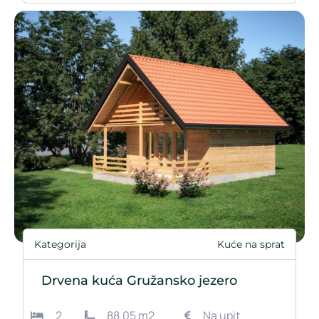
Kategorija
Kuće na sprat
Drvena kuća Gružansko jezero
2
88.05 m2
Na upit