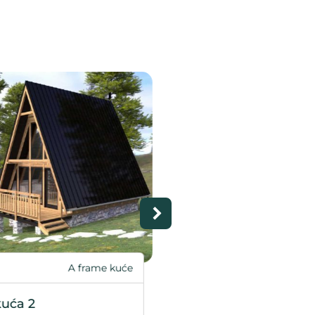
A frame kuća
Kategorija
kuća 1
Nordic light
62.59
108.
Na upit
4
m2
m2