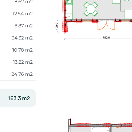
8.62 m2
12.54 m2
8.87 m2
34.32 m2
10.78 m2
13.22 m2
24.76 m2
163.3 m2