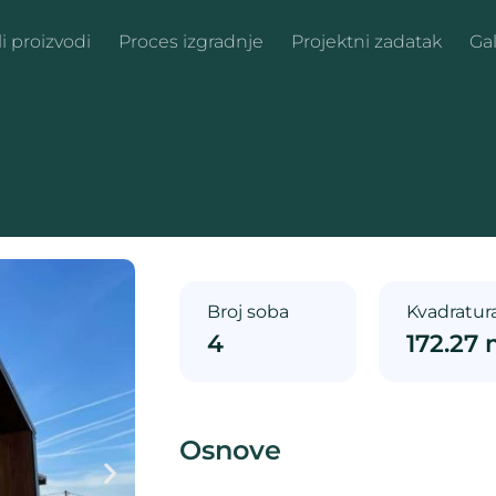
i proizvodi
Proces izgradnje
Projektni zadatak
Gal
Broj soba
Kvadratur
4
172.27
Osnove