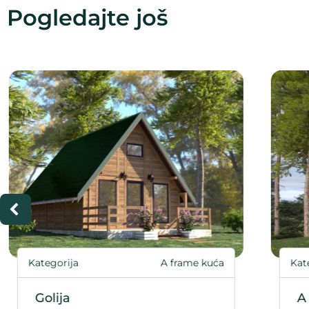
Pogledajte još
Kategorija
A frame kuća
Ka
A frame Ekonomik