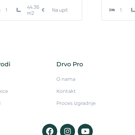
53.21
1
Na upit
m2
vodi
Drvo Pro
O nama
nice
Kontakt
i
Proces izgradnje