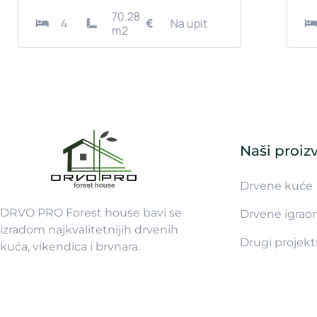
44.36
1
Na upit
m2
Naši proiz
Drvene kuće
DRVO PRO Forest house bavi se
Drvene igrao
izradom najkvalitetnijih drvenih
Drugi projekt
kuća, vikendica i brvnara.