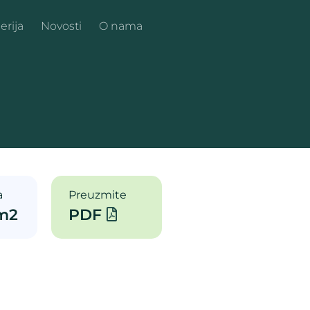
erija
Novosti
O nama
a
Preuzmite
 m2
PDF