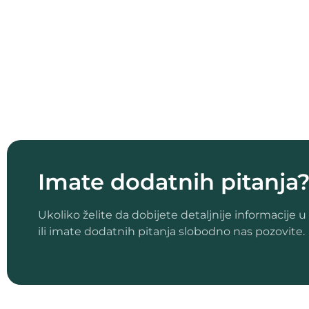
Imate dodatnih pitanja
Ukoliko želite da dobijete detaljnije informacije
ili imate dodatnih pitanja slobodno nas pozovite.