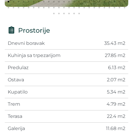
Prostorije
Dnevni boravak
35.43 m2
Kuhinja sa trpezarijom
27.85 m2
Predulaz
6.13 m2
Ostava
2.07 m2
Kupatilo
5.34 m2
Trem
4.79 m2
Terasa
22.4 m2
Galerija
11.68 m2