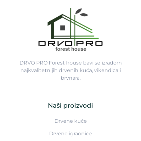
DRVO PRO Forest house bavi se izradom
najkvalitetnijih drvenih kuća, vikendica i
brvnara.
Naši proizvodi
Drvene kuće
Drvene igraonice